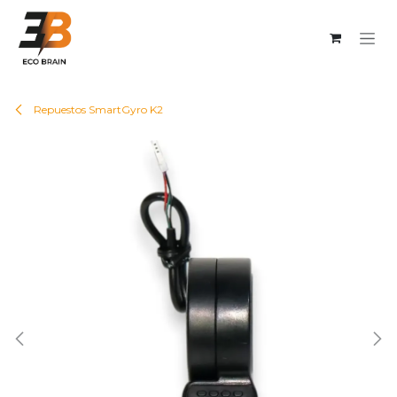
Ir al contenido
Repuestos SmartGyro K2