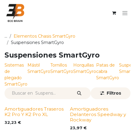
Ir al contenido
...
Elementos Chasis SmartGyro
Suspensiones SmartGyro
Suspensiones SmartGyro
Sistemas
Mástil
Tornillos
Horquillas
Patas de
Suspen
de
SmartGyro
SmartGyro
SmartGyro
cabra
SmartG
plegado
SmartGyro
SmartGyro
Filtros
Amortiguadores Traseros
Amortiguadores
K2 Pro Y K2 Pro XL
Delanteros Speedway y
Rockway
32,23
€
23,97
€