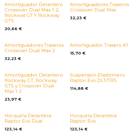
Amortiguador Delantero
Amortiguadores Traseros
Crossover Dual Max 1-2,
Crossover Dual Max
Rockwat GT Y Rockway
32,23
€
GTS
20,66
€
Amortiguadores Traseros
Amortiguador Trasero K1
Crossover Dual Max 2
15,70
€
32,23
€
Amortiguador Delantero
Suspensión Elastómero
Rockway GT, Rockway
Raptor Evo DLT/TRS
GTS y Crossover Dual
114,88
€
Max 1-2
23,97
€
Horquilla Delantera
Horquilla Delantera
Raptor Evo Dual
Raptor Evo
123,14
€
123,14
€