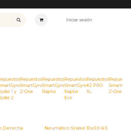
Iniciar sesión
——————
Plan Renove
Ofertas
Seguros
Noticias
Co
Repuestos
Repuestos
Repuestos
Repuestos
Repuestos
Repuestos
SmartGyro
SmartGyro
SmartGyro
SmartGyro
K2 PRO
SmartGyro
yder 1 y
Z-One
Raptor
Raptor
XL
Z-One 2
yder 2
Evo
o Derecha
Neumático Snake 10x3.0-6.5