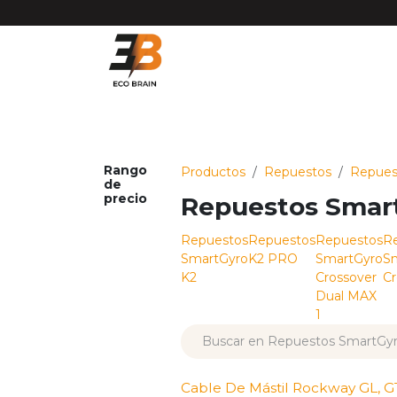
Ir al contenido
Matrículas VMP DGT
Vehículos
Repues
Rango
Productos
Repuestos
Repues
de
precio
Repuestos Smar
Repuestos
Repuestos
Repuestos
R
SmartGyro
K2 PRO
SmartGyro
S
K2
Crossover
Cr
Dual MAX
1
Cable De Mástil Rockway GL, G