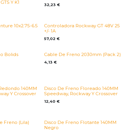
 GTS Y K1
32,23
€
ture 10x2.75-6.5
Controladora Rockway GT 48V 25
+/- 1A
57,02
€
no Bolids
Cable De Freno 2030mm (Pack 2)
4,13
€
 Redondo 140MM
Disco De Freno Floreado 140MM
way Y Crossover
Speedway, Rockway Y Crossover
12,40
€
e Freno (Lila)
Disco De Freno Flotante 140MM
Negro