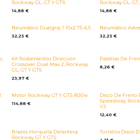
Rockway GL, GT Y GTS
Rockway GL, GT,
14,88
€
14,88
€
Neumático Dualgrip 1 10x2.75-6.5
Neumático Adven
32,23
€
32,23
€
o,
Kit Rodamientos Dirección
Pastillas De Fre
1
Crossover Dual Max 2, Rockway
8,26
€
GL, GT Y GTS
23,97
€
2
Motor Rockway GT Y GTS 800w
Disco De Freno
Speedway, Rock
114,88
€
V2
12,40
€
Brazos Horquilla Delantera
Tornillos Disco D
Rockway GT Y GTS