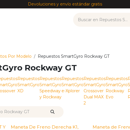
Devoluciones y envío estándar gratis
tos
Recambios por modelo
Accesorios
——————
tos Por Modelo
Repuestos SmartGyro Rockway GT
tGyro Rockway GT
epuestos
Repuestos
Repuestos
Repuestos
Repuestos
Repuestos
martGyro
SmartGyro
SmartGyro
SmartGyro
SmartGyro
SmartGyro
ossover
XD
Speedway
e-Xplorer
Crossover
Rockway
R
y Rockway
Dual MAX
Evo
R
2
T Y
Maneta De Freno Derecha K1,
Maneta de Fren