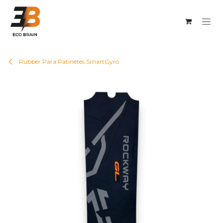
Ir al contenido
Rubber Para Patinetes SmartGyro