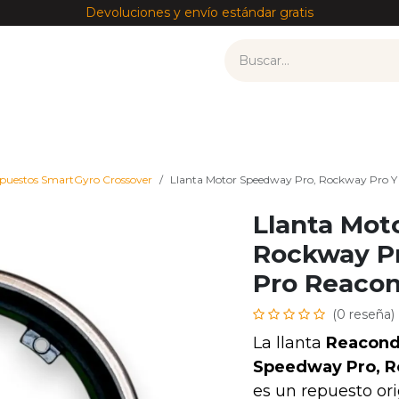
Devoluciones y envío estándar gratis
tos
Recambios por modelo
Accesorios
——————
puestos SmartGyro Crossover
Llanta Motor Speedway Pro, Rockway Pro Y 
Llanta Mot
Rockway Pr
Pro Reacon
(0 reseña)
La llanta
Reacond
Speedway Pro, R
es un repuesto ori