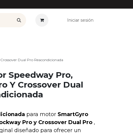
Iniciar sesión
——————
Plan Renove
Ofertas
Seguros
Noticias
Co
Crossover Dual Pro Reacondicionada
or Speedway Pro,
o Y Crossover Dual
dicionada
icionada
para motor
SmartGyro
ockway Pro y Crossover Dual Pro
,
ginal diseñado para ofrecer un