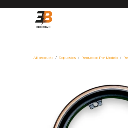
Ir al contenido
Matrículas VMP DGT
Vehículos
Repues
All products
Repuestos
Repuestos Por Modelo
Re