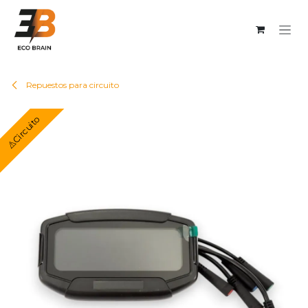
Ir al contenido
Repuestos para circuito
⚠️Circuito