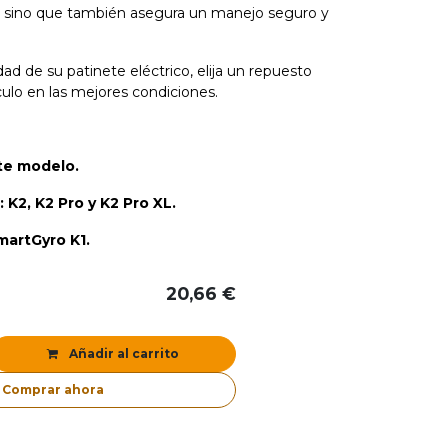
d, sino que también asegura un manejo seguro y
d de su patinete eléctrico, elija un repuesto
lo en las mejores condiciones.
ste modelo.
 K2, K2 Pro y K2 Pro XL.
artGyro K1.
20,66
€
Añadir al carrito
Comprar ahora