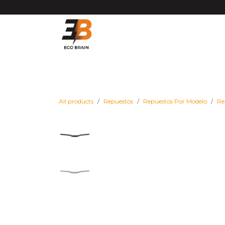
Ir al contenido
Matrículas VMP DGT
Vehículos
Repues
All products
Repuestos
Repuestos Por Modelo
Re