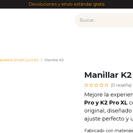
Devoluciones y envío estándar gratis
tos
Recambios por modelo
Accesorios
——————
puestos SmartGyro K2
Manillar K2
Manillar K2
(0 reseña)
Mejore la experie
Pro y K2 Pro XL
c
original, diseñad
ajuste perfecto y
Fabricado con materiales