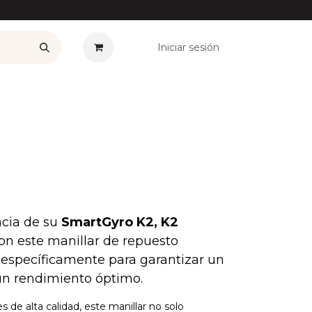
Iniciar sesión
——————
Plan Renove
Ofertas
Seguros
Noticias
Co
ncia de su
SmartGyro K2, K2
on este manillar de repuesto
o específicamente para garantizar un
 un rendimiento óptimo.
 de alta calidad, este manillar no solo