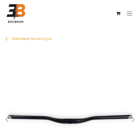
Ir al contenido
Manillares SmartGyro