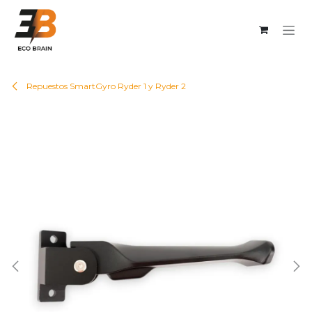
Ir al contenido
Repuestos SmartGyro Ryder 1 y Ryder 2