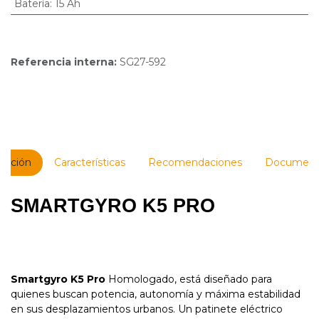
Batería
:
15 Ah
Referencia interna:
SG27-592
ipción
Características
Recomendaciones
Document
SMARTGYRO K5 PRO
Smartgyro K5 Pro
Homologado, está diseñado para
quienes buscan potencia, autonomía y máxima estabilidad
en sus desplazamientos urbanos. Un patinete eléctrico