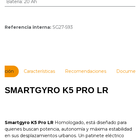
Batería
:
20 Ah
Referencia interna:
SG27-593
ipción
Características
Recomendaciones
Document
SMARTGYRO K5 PRO LR
Smartgyro K5 Pro LR
Homologado, está diseñado para
quienes buscan potencia, autonomía y máxima estabilidad
en sus desplazamientos urbanos. Un patinete eléctrico