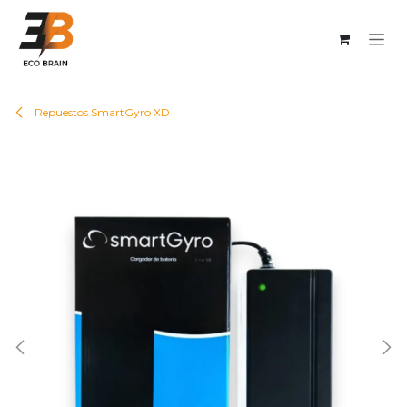
Ir al contenido
Repuestos SmartGyro XD