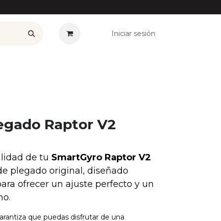
Iniciar sesión
——————
Plan Renove
Ofertas
Seguros
Noticias
Co
egado Raptor V2
alidad de tu
SmartGyro Raptor V2
de plegado original, diseñado
ara ofrecer un ajuste perfecto y un
mo.
garantiza que puedas disfrutar de una