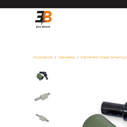
Ir al contenido
Matrículas VMP DGT
Vehículos
Repues
All products
Repuestos
Elementos Chasis SmartGy