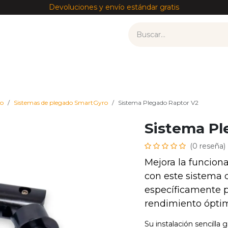
Devoluciones y envío estándar gratis
tos
Recambios por modelo
Accesorios
——————
ro
Sistemas de plegado SmartGyro
Sistema Plegado Raptor V2
Sistema Pl
(0 reseña)
Mejora la funcion
con este sistema 
específicamente p
rendimiento ópti
Su instalación sencilla 