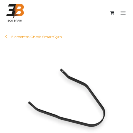
Ir al contenido
Elementos Chasis SmartGyro