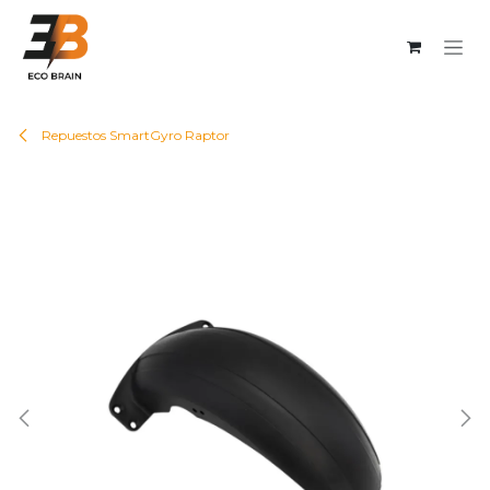
Ir al contenido
Repuestos SmartGyro Raptor