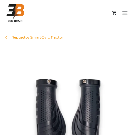
Ir al contenido
Repuestos SmartGyro Raptor