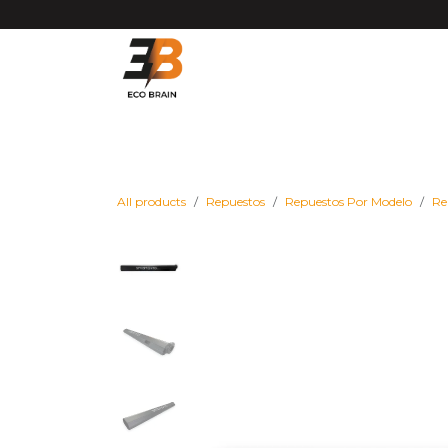
Ir al contenido
Matrículas VMP DGT
Vehículos
Repues
All products
Repuestos
Repuestos Por Modelo
Re