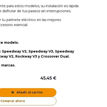
te para estos modelos, su instalación es rápida
e disfrutar de tus paseos sin interrupciones.
tu patinete eléctrico en las mejores
cesorio esencial.
ste modelo.
: Speedway V2, Speedway V3, Speedway
way V2, Rockway V3 y Crossover Dual.
s marcas.
45,45
€
Añadir al carrito
Comprar ahora