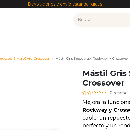
Devoluciones y envío estándar gratis
tos
Recambios por modelo
Accesorios
——————
puestos SmartGyro Crossover
Mástil Gris Speedway, Rockway Y Crossover
Mástil Gri
Crossover
(0 reseña)
Mejora la funcion
Rockway y Cross
cable, un repuesto
perfecto y un ren