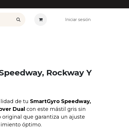
Iniciar sesión
——————
Plan Renove
Ofertas
Seguros
Noticias
Co
s Speedway, Rockway Y
alidad de tu
SmartGyro Speedway,
over Dual
con este mástil gris sin
 original que garantiza un ajuste
dimiento óptimo.