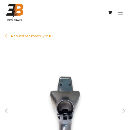
Ir al contenido
Repuestos SmartGyro K2