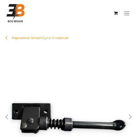
Ir al contenido
Repuestos SmartGyro Crossover