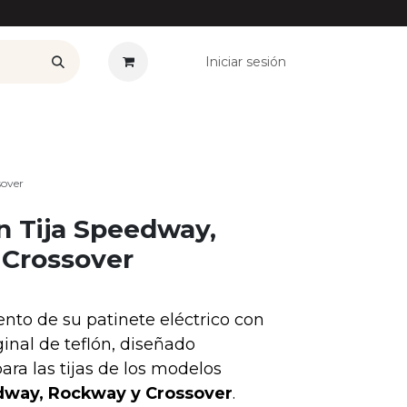
Iniciar sesión
——————
Plan Renove
Ofertas
Seguros
Noticias
Co
sover
n Tija Speedway,
Crossover
nto de su patinete eléctrico con
inal de teflón, diseñado
ra las tijas de los modelos
way, Rockway y Crossover
.