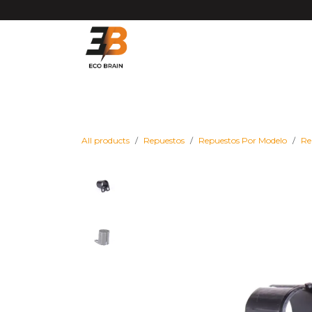
Ir al contenido
Matrículas VMP DGT
Vehículos
Repues
All products
Repuestos
Repuestos Por Modelo
Re