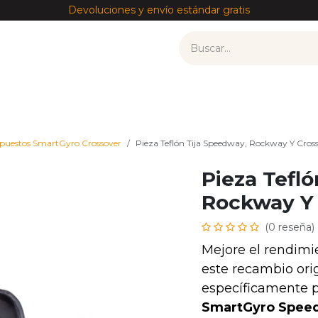
Devoluciones y envío estándar gratis
tos
Recambios por modelo
Accesorios
——————
puestos SmartGyro Crossover
Pieza Teflón Tija Speedway, Rockway Y Cros
Pieza Tefló
Rockway Y 
(0 reseña)
Mejore el rendimie
este recambio orig
específicamente pa
SmartGyro Speed