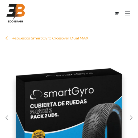
Ir al contenido
Repuestos SmartGyro Crossover Dual MAX 1