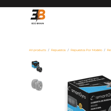
Ir al contenido
Matrículas VMP DGT
Vehículos
Repues
All products
Repuestos
Repuestos Por Modelo
Re