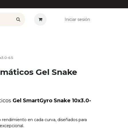
Iniciar sesión
——————
Plan Renove
Ofertas
Seguros
Noticias
Co
x3.0-6.5
máticos Gel Snake
ticos
Gel SmartGyro Snake 10x3.0-
rendimiento en cada curva, diseñados para
excepcional.