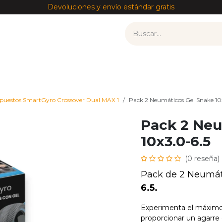
Devoluciones y envío estándar gratis
tos
Recambios por modelo
Accesorios
——————
puestos SmartGyro Crossover Dual MAX 1
Pack 2 Neumáticos Gel Snake 10
Pack 2 Neu
10x3.0-6.5
(0 reseña)
Pack de 2 Neumá
6.5.
Experimenta el máximo 
proporcionar un agarre 