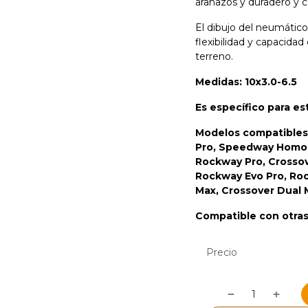
arañazos y duradero y 
El dibujo del neumátic
flexibilidad y capacidad
terreno.
Medidas: 10x3.0-6.5
Es específico para e
Modelos compatibles
Pro, Speedway Homol
Rockway Pro, Crossov
Rockway Evo Pro, Ro
Max, Crossover Dual M
Compatible con otras
Precio