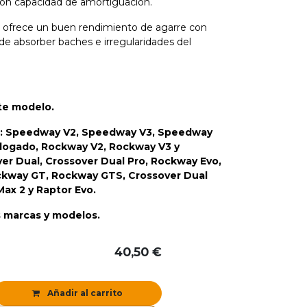
con capacidad de amortiguación.
o ofrece un buen rendimiento de agarre con
 de absorber baches e irregularidades del
ste modelo.
: Speedway V2, Speedway V3, Speedway
ogado, Rockway V2, Rockway V3 y
er Dual, Crossover Dual Pro, Rockway Evo,
ckway GT, Rockway GTS, Crossover Dual
ax 2 y Raptor Evo.
 marcas y modelos.
40,50
€
Añadir al carrito