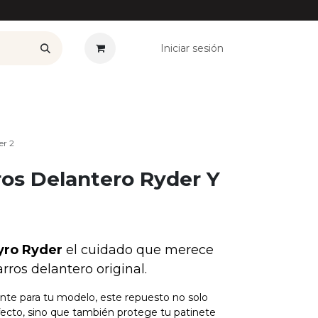
Iniciar sesión
——————
Plan Renove
Ofertas
Seguros
Noticias
Co
er 2
os Delantero Ryder Y
ro Ryder
el cuidado que merece
ros delantero original.
te para tu modelo, este repuesto no solo
fecto, sino que también protege tu patinete