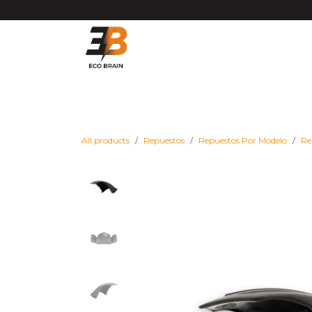
Ir al contenido
Matrículas VMP DGT
Vehículos
Repues
All products
Repuestos
Repuestos Por Modelo
Re