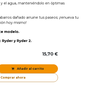
d y el agua, manteniéndolo en óptimas
barros dañado arruine tus paseos; ¡renueva tu
ción hoy mismo!
ste modelo.
 Ryder y Ryder 2.
15,70
€
Añadir al carrito
Comprar ahora