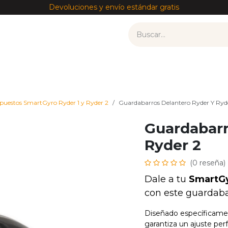
Devoluciones y envío estándar gratis
tos
Recambios por modelo
Accesorios
——————
puestos SmartGyro Ryder 1 y Ryder 2
Guardabarros Delantero Ryder Y Ryd
Guardabarr
Ryder 2
(0 reseña)
Dale a tu
SmartGy
con este guardabar
Diseñado específicamen
garantiza un ajuste per