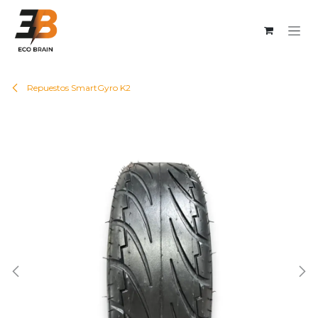
Ir al contenido
Repuestos SmartGyro K2