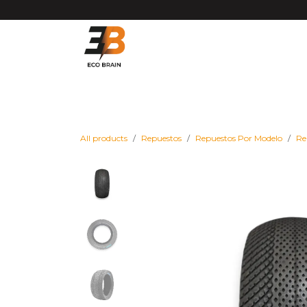
Ir al contenido
Matrículas VMP DGT
Vehículos
Repues
All products
Repuestos
Repuestos Por Modelo
Re