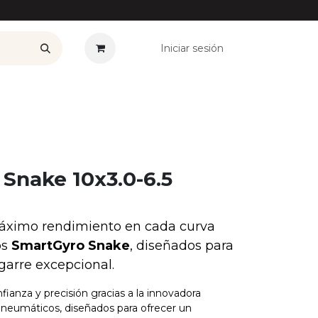
Iniciar sesión
——————
Plan Renove
Ofertas
Seguros
Noticias
Co
Snake 10x3.0-6.5
áximo rendimiento en cada curva
os
SmartGyro Snake
, diseñados para
garre excepcional.
fianza y precisión gracias a la innovadora
 neumáticos, diseñados para ofrecer un