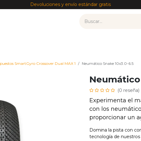
Devoluciones y envío estándar gratis
tos
Recambios por modelo
Accesorios
——————
puestos SmartGyro Crossover Dual MAX 1
Neumático Snake 10x3.0-6.5
Neumático 
(0 reseña)
Experimenta el m
con los neumátic
proporcionar un a
Domina la pista con con
tecnología de nuestros