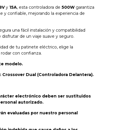
8V
y
15A
, esta controladora de
500W
garantiza
e y confiable, mejorando la experiencia de
egura una fácil instalación y compatibilidad
 disfrutar de un viaje suave y seguro.
ad de tu patinete eléctrico, elige la
 rodar con confianza.
ste modelo.
 Crossover Dual (Controladora Delantera).
rácter electrónico deben ser sustituidos
ersonal autorizado.
rán evaluadas por nuestro personal
ión indebida que cause daños a los