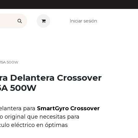
Iniciar sesión
——————
Plan Renove
Ofertas
Seguros
Noticias
Co
V 15A 500W
ra Delantera Crossover
15A 500W
elantera para
SmartGyro Crossover
o original que necesitas para
ulo eléctrico en óptimas