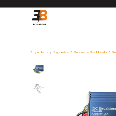
Ir al contenido
Matrículas VMP DGT
Vehículos
Repues
All products
Repuestos
Repuestos Por Modelo
Re