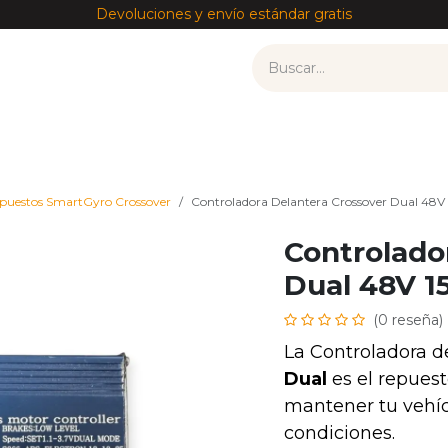
Devoluciones y envío estándar gratis
tos
Recambios por modelo
Accesorios
——————
puestos SmartGyro Crossover
Controladora Delantera Crossover Dual 48
Controlado
Dual 48V 
(0 reseña)
La Controladora d
Dual
es el repuest
mantener tu vehíc
condiciones.