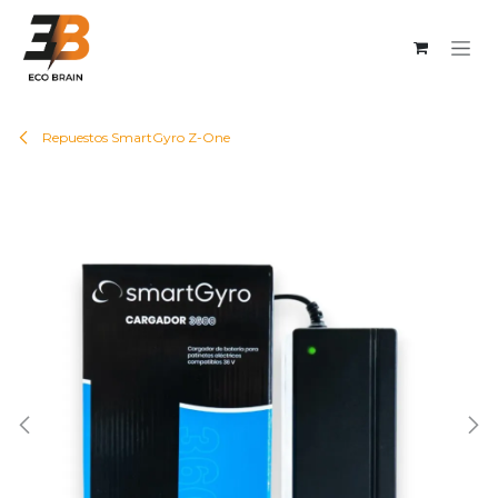
Ir al contenido
Repuestos SmartGyro Z-One